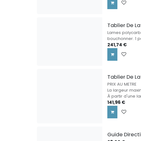
Tablier De L
Lames polycarbo
bouchonner. 1 
241,74
€
Tablier De L
PRIX AU METRE
La largeur maxi
À partir d'une 
141,96
€
Guide Direct