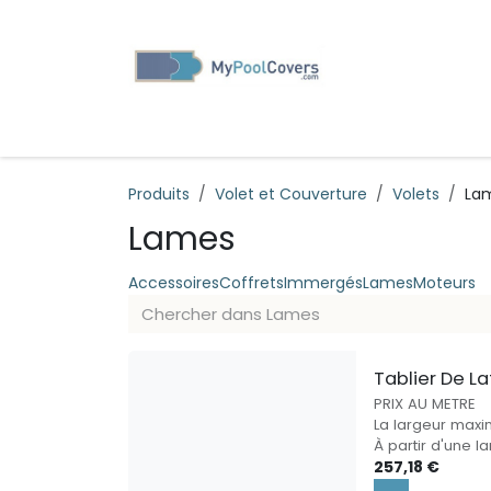
SE RENDRE AU CONTENU
VOLETS AUTOMATIQUES
BÂCHES
RÉGUL
Produits
Volet et Couverture
Volets
La
Lames
Accessoires
Coffrets
Immergés
Lames
Moteurs
Tablier De L
PRIX AU METRE
La largeur maxi
À partir d'une 
257,18
€