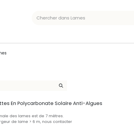
ATION CHLORE/PH
ACCESSOIRES
mes
attes En Polycarbonate Solaire Anti-Algues
male des lames est de 7 mètres.
largeur de lame > 6 m, nous contacter