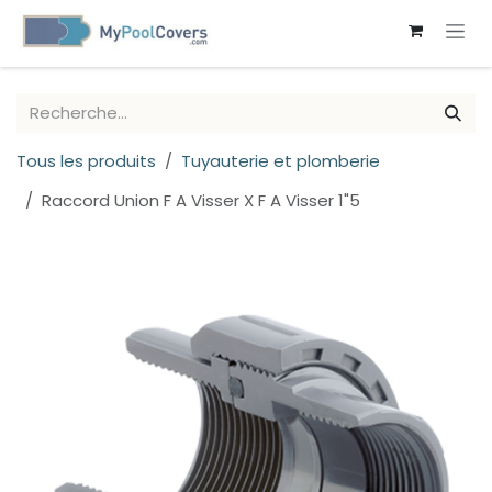
SE RENDRE AU CONTENU
Tous les produits
Tuyauterie et plomberie
Raccord Union F A Visser X F A Visser 1"5