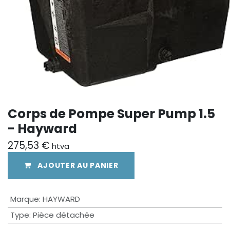
Corps de Pompe Super Pump 1.5
- Hayward
275,53
€
htva
AJOUTER AU PANIER
Marque
:
HAYWARD
Type
:
Pièce détachée