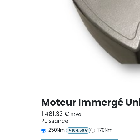
Moteur Immergé Un
1.481,33
€
htva
Puissance
250Nm
170Nm
+
164,59
€