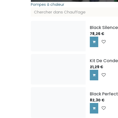
Pompes à chaleur
Black Silenc
78,26
€
Kit De Conden
21,29
€
Black Perfec
82,30
€